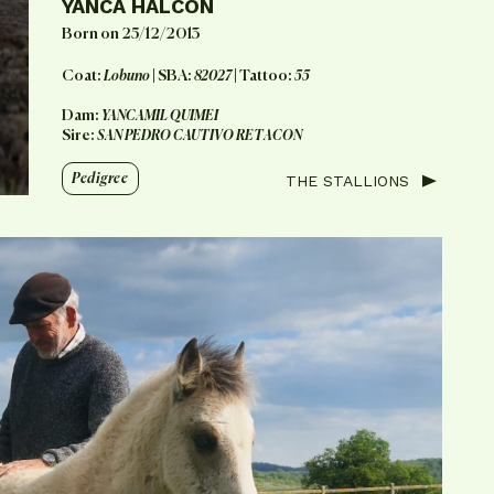
YANCA HALCON
Born on 25/12/2013
Coat:
Lobuno
| SBA:
82027
| Tattoo:
55
Dam:
YANCAMIL QUIMEI
Sire:
SAN PEDRO CAUTIVO RETACON
Pedigree
THE STALLIONS